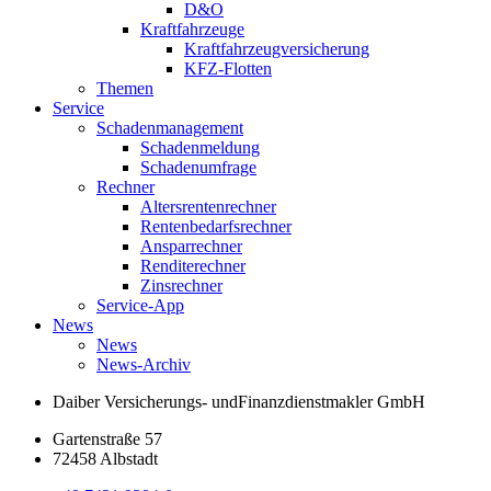
D&O
Kraftfahrzeuge
Kraftfahrzeugversicherung
KFZ-Flotten
Themen
Service
Schadenmanagement
Schadenmeldung
Schadenumfrage
Rechner
Altersrentenrechner
Rentenbedarfsrechner
Ansparrechner
Renditerechner
Zinsrechner
Service-App
News
News
News-Archiv
Daiber Versicherungs- und
Finanzdienstmakler GmbH
Gartenstraße 57
72458 Albstadt