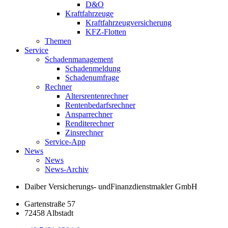
D&O
Kraftfahrzeuge
Kraftfahrzeugversicherung
KFZ-Flotten
Themen
Service
Schadenmanagement
Schadenmeldung
Schadenumfrage
Rechner
Altersrentenrechner
Rentenbedarfsrechner
Ansparrechner
Renditerechner
Zinsrechner
Service-App
News
News
News-Archiv
Daiber Versicherungs- und
Finanzdienstmakler GmbH
Gartenstraße 57
72458 Albstadt